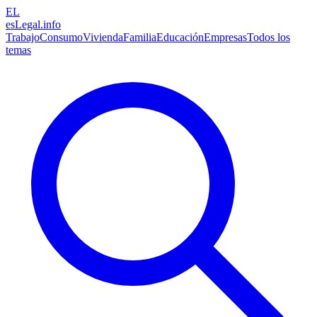
EL
esLegal
.info
Trabajo
Consumo
Vivienda
Familia
Educación
Empresas
Todos los
temas