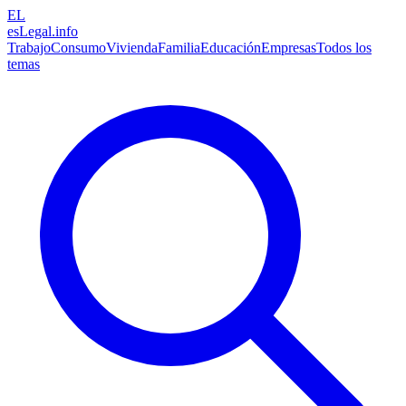
EL
esLegal
.info
Trabajo
Consumo
Vivienda
Familia
Educación
Empresas
Todos los
temas