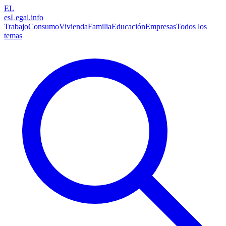
EL
esLegal
.info
Trabajo
Consumo
Vivienda
Familia
Educación
Empresas
Todos los
temas