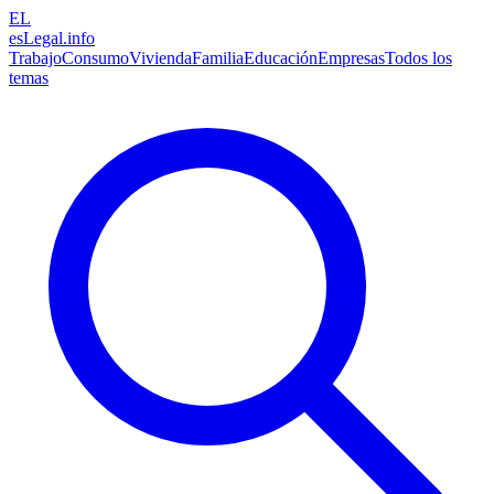
EL
esLegal
.info
Trabajo
Consumo
Vivienda
Familia
Educación
Empresas
Todos los
temas