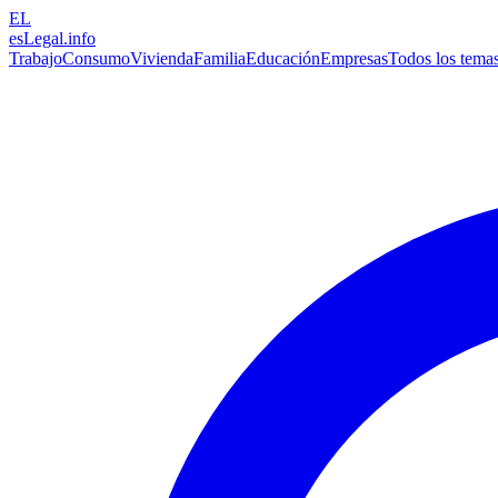
EL
esLegal
.info
Trabajo
Consumo
Vivienda
Familia
Educación
Empresas
Todos los tema