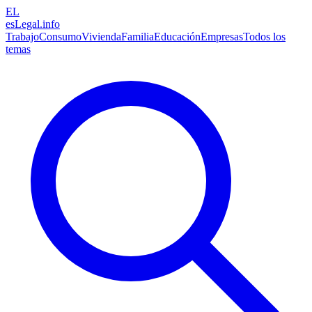
EL
esLegal
.info
Trabajo
Consumo
Vivienda
Familia
Educación
Empresas
Todos los
temas