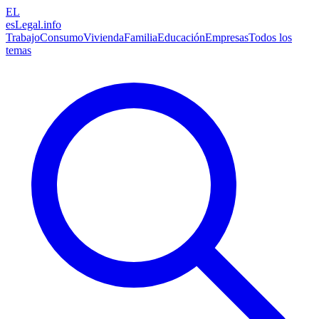
EL
esLegal
.info
Trabajo
Consumo
Vivienda
Familia
Educación
Empresas
Todos los
temas