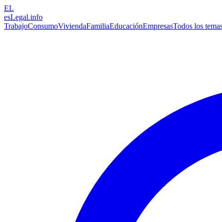
EL
esLegal
.info
Trabajo
Consumo
Vivienda
Familia
Educación
Empresas
Todos los tema