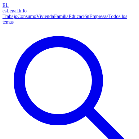
EL
esLegal
.info
Trabajo
Consumo
Vivienda
Familia
Educación
Empresas
Todos los
temas