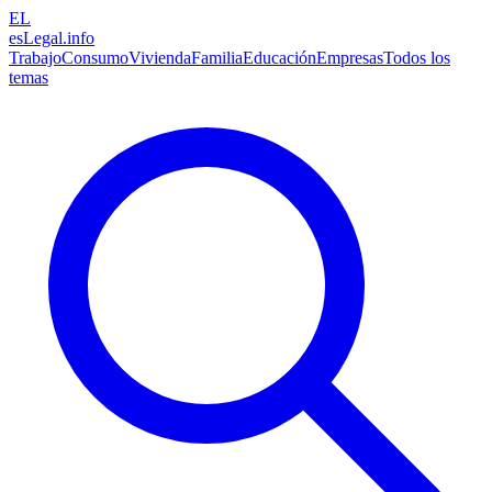
EL
esLegal
.info
Trabajo
Consumo
Vivienda
Familia
Educación
Empresas
Todos los
temas