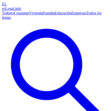
EL
esLegal
.info
Trabajo
Consumo
Vivienda
Familia
Educación
Empresas
Todos los
temas