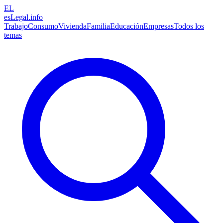
EL
esLegal
.info
Trabajo
Consumo
Vivienda
Familia
Educación
Empresas
Todos los
temas