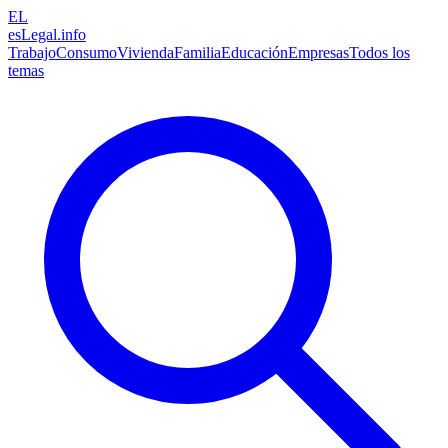
EL
esLegal
.info
Trabajo
Consumo
Vivienda
Familia
Educación
Empresas
Todos los
temas