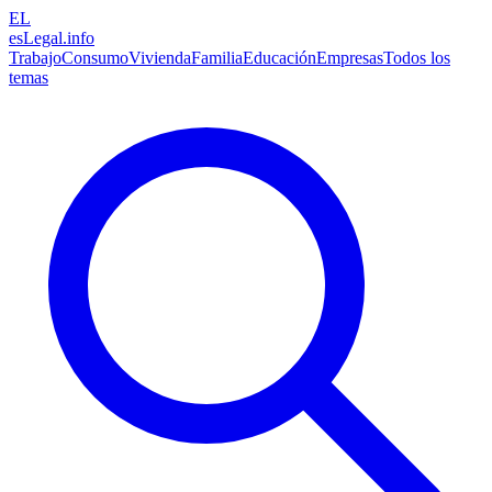
EL
esLegal
.info
Trabajo
Consumo
Vivienda
Familia
Educación
Empresas
Todos los
temas