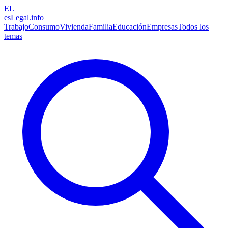
EL
esLegal
.info
Trabajo
Consumo
Vivienda
Familia
Educación
Empresas
Todos los
temas