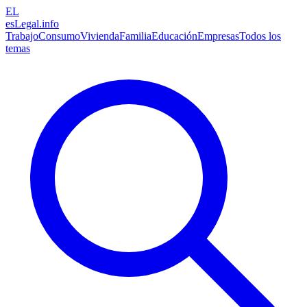
EL
esLegal
.info
Trabajo
Consumo
Vivienda
Familia
Educación
Empresas
Todos los
temas