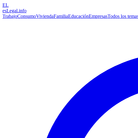
EL
esLegal
.info
Trabajo
Consumo
Vivienda
Familia
Educación
Empresas
Todos los tema