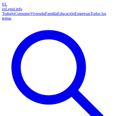
EL
esLegal
.info
Trabajo
Consumo
Vivienda
Familia
Educación
Empresas
Todos los
temas