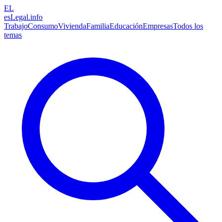
EL
esLegal
.info
Trabajo
Consumo
Vivienda
Familia
Educación
Empresas
Todos los
temas