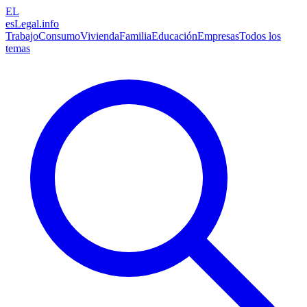
EL
esLegal
.info
Trabajo
Consumo
Vivienda
Familia
Educación
Empresas
Todos los
temas