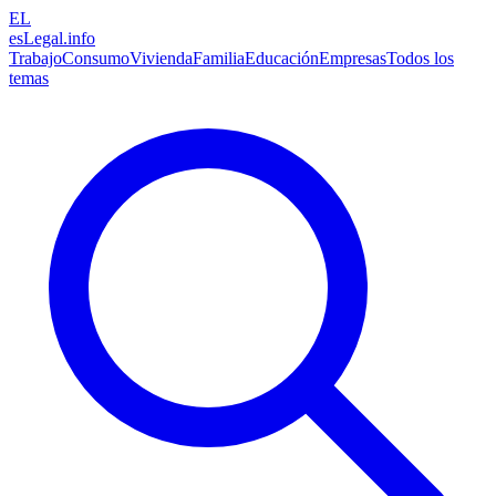
EL
esLegal
.info
Trabajo
Consumo
Vivienda
Familia
Educación
Empresas
Todos los
temas