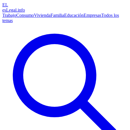
EL
esLegal
.info
Trabajo
Consumo
Vivienda
Familia
Educación
Empresas
Todos los
temas