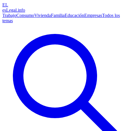
EL
esLegal
.info
Trabajo
Consumo
Vivienda
Familia
Educación
Empresas
Todos los
temas