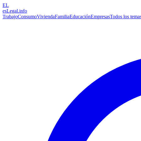
EL
esLegal
.info
Trabajo
Consumo
Vivienda
Familia
Educación
Empresas
Todos los tema