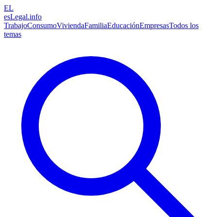
EL
esLegal
.info
Trabajo
Consumo
Vivienda
Familia
Educación
Empresas
Todos los
temas