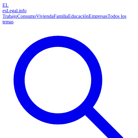
EL
esLegal
.info
Trabajo
Consumo
Vivienda
Familia
Educación
Empresas
Todos los
temas