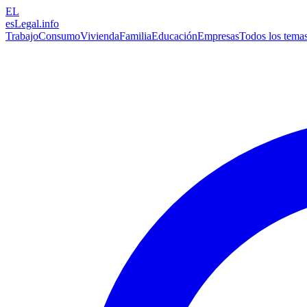
EL
esLegal
.info
Trabajo
Consumo
Vivienda
Familia
Educación
Empresas
Todos los tema