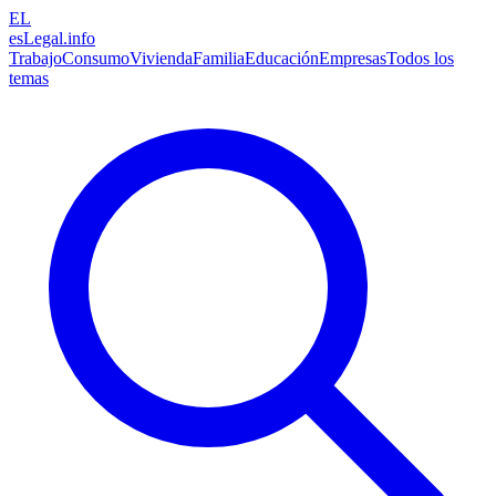
EL
esLegal
.info
Trabajo
Consumo
Vivienda
Familia
Educación
Empresas
Todos los
temas