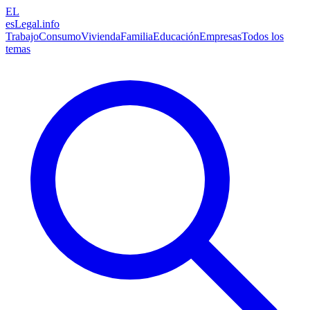
EL
esLegal
.info
Trabajo
Consumo
Vivienda
Familia
Educación
Empresas
Todos los
temas