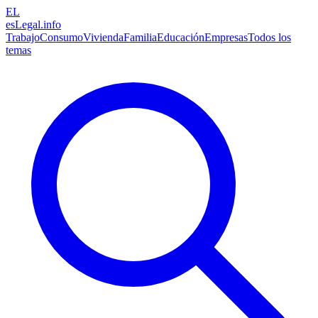
EL
esLegal
.info
Trabajo
Consumo
Vivienda
Familia
Educación
Empresas
Todos los
temas