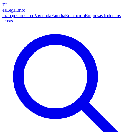
EL
esLegal
.info
Trabajo
Consumo
Vivienda
Familia
Educación
Empresas
Todos los
temas