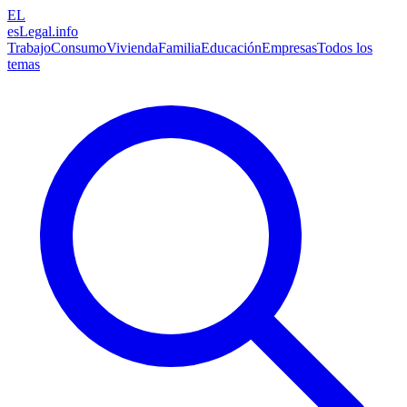
EL
esLegal
.info
Trabajo
Consumo
Vivienda
Familia
Educación
Empresas
Todos los
temas