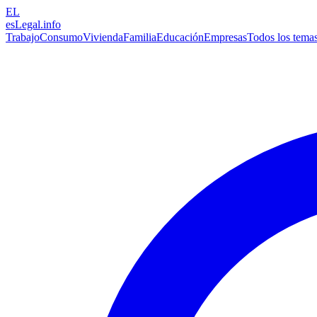
EL
esLegal
.info
Trabajo
Consumo
Vivienda
Familia
Educación
Empresas
Todos los tema