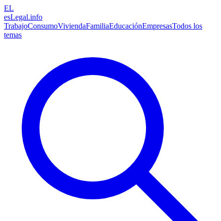
EL
esLegal
.info
Trabajo
Consumo
Vivienda
Familia
Educación
Empresas
Todos los
temas