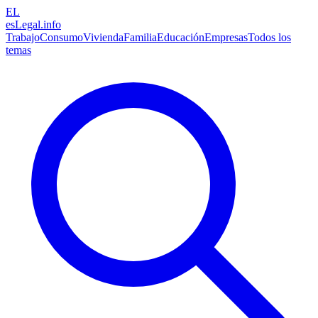
EL
esLegal
.info
Trabajo
Consumo
Vivienda
Familia
Educación
Empresas
Todos los
temas