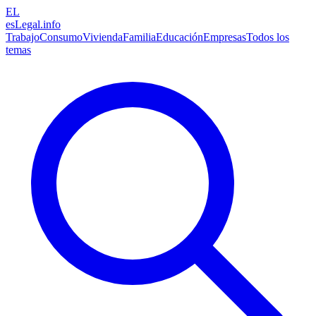
EL
esLegal
.info
Trabajo
Consumo
Vivienda
Familia
Educación
Empresas
Todos los
temas