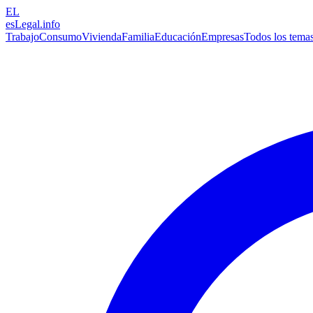
EL
esLegal
.info
Trabajo
Consumo
Vivienda
Familia
Educación
Empresas
Todos los tema