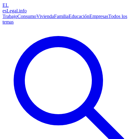
EL
esLegal
.info
Trabajo
Consumo
Vivienda
Familia
Educación
Empresas
Todos los
temas