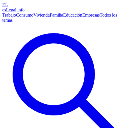
EL
esLegal
.info
Trabajo
Consumo
Vivienda
Familia
Educación
Empresas
Todos los
temas